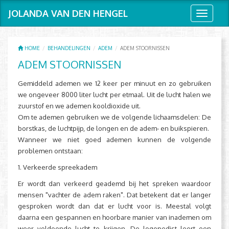
JOLANDA VAN DEN HENGEL
Toggle
navigati
HOME
BEHANDELINGEN
ADEM
ADEM STOORNISSEN
ADEM STOORNISSEN
Gemiddeld ademen we 12 keer per minuut en zo gebruiken
we ongeveer 8000 liter lucht per etmaal. Uit de lucht halen we
zuurstof en we ademen kooldioxide uit.
Om te ademen gebruiken we de volgende lichaamsdelen: De
borstkas, de luchtpijp, de longen en de adem- en buikspieren.
Wanneer we niet goed ademen kunnen de volgende
problemen ontstaan:
1. Verkeerde spreekadem
Er wordt dan verkeerd geademd bij het spreken waardoor
mensen "vachter de adem raken". Dat betekent dat er langer
gesproken wordt dan dat er lucht voor is. Meestal volgt
daarna een gespannen en hoorbare manier van inademen om
weer voldoende lucht te krijgen. De logopedist leert een