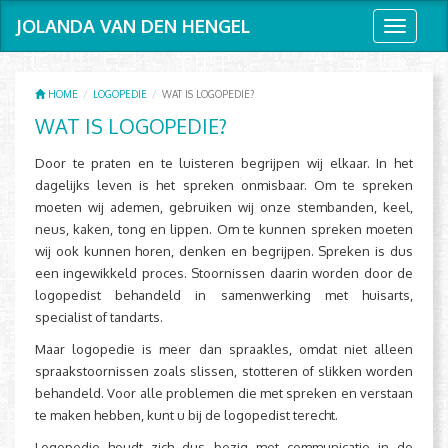
JOLANDA VAN DEN HENGEL
Toggle
navigati
HOME
LOGOPEDIE
WAT IS LOGOPEDIE?
WAT IS LOGOPEDIE?
Door te praten en te luisteren begrijpen wij elkaar. In het
dagelijks leven is het spreken onmisbaar. Om te spreken
moeten wij ademen, gebruiken wij onze stembanden, keel,
neus, kaken, tong en lippen. Om te kunnen spreken moeten
wij ook kunnen horen, denken en begrijpen. Spreken is dus
een ingewikkeld proces. Stoornissen daarin worden door de
logopedist behandeld in samenwerking met huisarts,
specialist of tandarts.
Maar logopedie is meer dan spraakles, omdat niet alleen
spraakstoornissen zoals slissen, stotteren of slikken worden
behandeld. Voor alle problemen die met spreken en verstaan
te maken hebben, kunt u bij de logopedist terecht.
Logopedie houdt zich dus bezig met communicatie in de