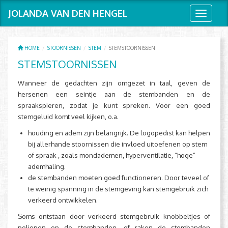
JOLANDA VAN DEN HENGEL
Toggle
navigati
HOME
STOORNISSEN
STEM
STEMSTOORNISSEN
STEMSTOORNISSEN
Wanneer de gedachten zijn omgezet in taal, geven de
hersenen een seintje aan de stembanden en de
spraakspieren, zodat je kunt spreken. Voor een goed
stemgeluid komt veel kijken, o.a.
houding en adem zijn belangrijk. De logopedist kan helpen
bij allerhande stoornissen die invloed uitoefenen op stem
of spraak , zoals mondademen, hyperventilatie, “hoge”
ademhaling.
de stembanden moeten goed functioneren. Door teveel of
te weinig spanning in de stemgeving kan stemgebruik zich
verkeerd ontwikkelen.
Soms ontstaan door verkeerd stemgebruik knobbeltjes of
poliepen op de stembanden, of raken de stembanden