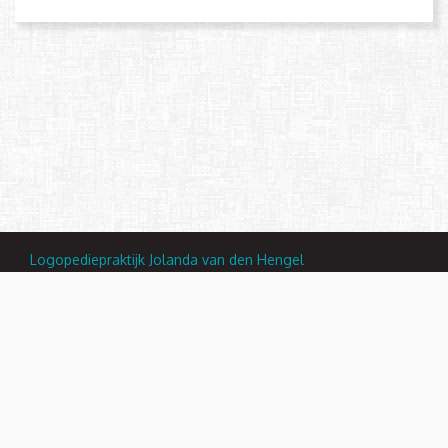
Logopediepraktijk Jolanda van den Hengel
Holkerstraat 36, Nijkerk
Telefoon { setting('address:phone') }}
E-mail:
info@logopediejvdh.nl
© 2013 - 2026 -
R15N Media